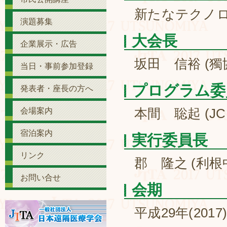
新たなテクノ
演題募集
大会長
企業展示・広告
坂田 信裕 (獨
当日・事前参加登録
プログラム委
発表者・座長の方へ
会場案内
本間 聡起 (J
宿泊案内
実行委員長
リンク
郡 隆之 (利根
お問い合せ
会期
平成29年(2017